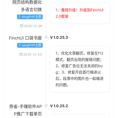
网页结构数据化
多语言切换
1、重磅升级！升级到FinchUI
2.0框架
Z-blogPHP主题
2025-12-26
V 1.0.25.3
FinchUI 口袋书屋
Z-blogPHP主题
1、优化文章翻页，修复在f12
2025-12-03
模式，翻页出现的报错问题；
2、修复广告位无法关闭的bu
g；3、修复开启首行缩进以
后，段落中的图片也一起缩进
的问题。
V 1.0.25.2
燕雀-手赚软件AP
P推广下载单页