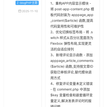
Z-blogPHP主题
1、重构APP内容显示模块 -
将 post-app-content.php 模
2025-11-10
板代码封装为 apppage_app
_content($article) 函数,提高
代码复用性和可维护性
2、优化切换标签布局 - 将 .s
witch 样式从百分比宽度改为
Flexbox 弹性布局,实现更灵
活的自适应排列
3、新增评论显示函数 - 添加
apppage_article_comments
($article) 函数,支持按文章ID
获取已审核评论,替代模块调
用方式
4、修复评论变量未定义错误
- 在 comment.php 中添加
$key 变量检查和嵌套循环变
量定义,解决发表评论时的报
错问题